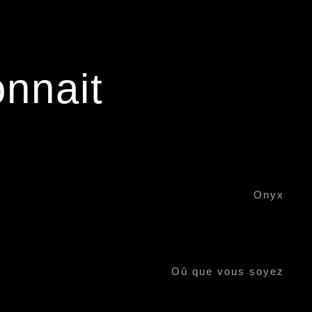
onnait
Onyx
Oû que vous soyez