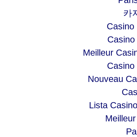
카
Casino 
Casino 
Meilleur Casi
Casino 
Nouveau Cas
Cas
Lista Casin
Meilleu
Par