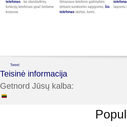
telefonas
- tai standartinių
išmanaus telefono galimybės
telefona
funkcijų telefonas ypač tvirtame
dirbant sunkiomis sąlygomis,
šis
laipsnio
korpuse.
telefonas
skirtas Jums.
Tweet
Teisinė informacija
Getnord Jūsų kalba:
Popul