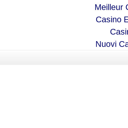
Meilleur
Casino E
Casi
Nuovi C