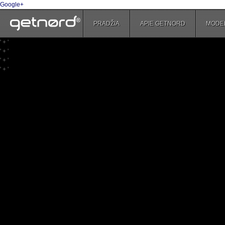
Google+
PRADŽIA
APIE GETNORD
MODEL
' + '
' + '
' + '
' + '