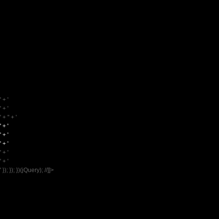
' + '
' + '
' + '
' + '
' + '
' + '
' + '
' + '
' + '
' + '
' }); }); })(jQuery); //]]>