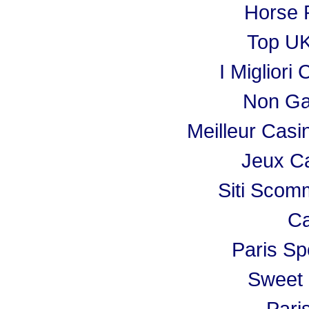
Horse 
Top UK
I Miglior
Non Ga
Meilleur Casi
Jeux Ca
Siti Sco
Ca
Paris Spo
Sweet 
Paris